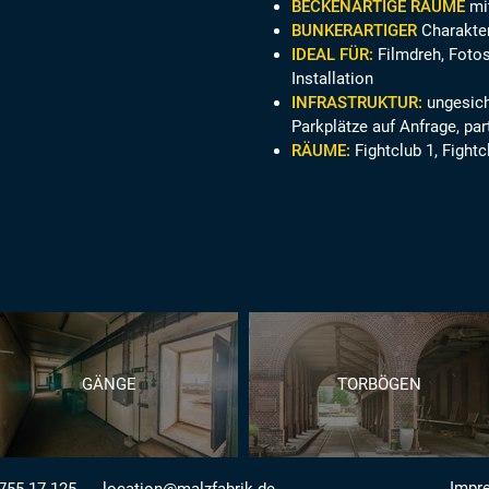
BECKENARTIGE RÄUME
mit
BUNKERARTIGER
Charakter
IDEAL FÜR:
Filmdreh, Fotos
Installation
INFRASTRUKTUR:
ungesich
Parkplätze auf Anfrage, pa
RÄUME:
Fightclub 1, Fight
GÄNGE
TORBÖGEN
Impr