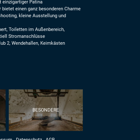
 einzigartiger Patina
 bietet einen ganz besonderen Charme
hooting, kleine Ausstellung und
ert, Toiletten im Außenbereich,
rtiell Stromanschlüsse
club 2, Wendehallen, Keimkästen
BESONDERE
essum
Datenschutz
AGB